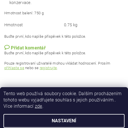
konzervace.
Hmotnost balení: 750 g
Hmotnost
0.75 kg
Buďte první, kdo napíše příspěvek k této položce.
Přidat komentář
Buďte první, kdo napíše příspěvek k této položce.
Pouze registrovaní uživatelé mohou vkládat hodnocení. Prosím
přihlaste se
nebo se
registrujte
.
Tento web používá soubory cookie. Dalším procházením
tohoto webu vyjadřujete souhlas s jejich používáním..
Více informací
zde
.
NASTAVENÍ