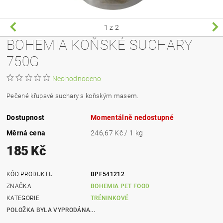
1
z 2
BOHEMIA KOŇSKÉ SUCHARY
750G
Neohodnoceno
Pečené křupavé suchary s koňským masem.
Dostupnost
Momentálně nedostupné
Měrná cena
246,67 Kč / 1 kg
185 Kč
KÓD PRODUKTU
BPF541212
ZNAČKA
BOHEMIA PET FOOD
KATEGORIE
TRÉNINKOVÉ
POLOŽKA BYLA VYPRODÁNA...