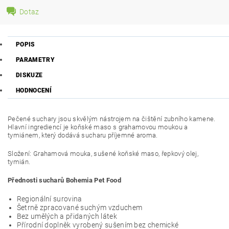
Dotaz
POPIS
PARAMETRY
DISKUZE
HODNOCENÍ
Pečené suchary jsou skvělým nástrojem na čištění zubního kamene.
Hlavní ingrediencí je koňské maso s grahamovou moukou a
tymiánem, který dodává sucharu příjemné aroma.
Složení: Grahamová mouka, sušené koňské maso, řepkový olej,
tymián.
Přednosti sucharů Bohemia Pet Food
Regionální surovina
Šetrně zpracované suchým vzduchem
Bez umělých a přidaných látek
Přírodní doplněk vyrobený sušením bez chemické