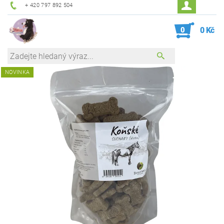
+ 420 797 892 504
0
0 Kč
NOVINKA