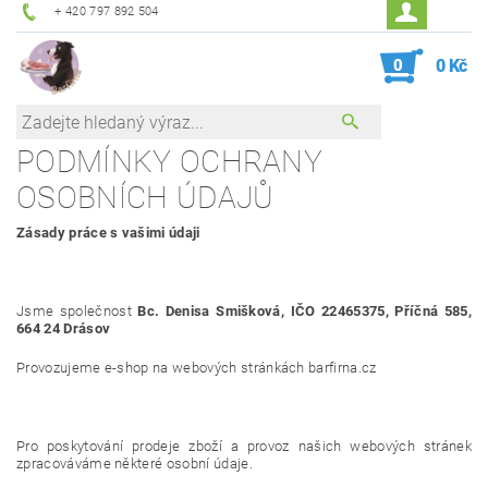
+ 420 797 892 504
0
0 Kč
PODMÍNKY OCHRANY
OSOBNÍCH ÚDAJŮ
Zásady práce s vašimi údaji
Jsme společnost
Bc. Denisa Smišková,
IČO 22465375,
Příčná 585,
664 24 Drásov
Provozujeme e-shop na webových stránkách barfirna.cz
Pro poskytování prodeje zboží a provoz našich webových stránek
zpracováváme některé osobní údaje.