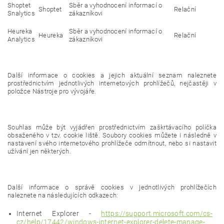
Shoptet
Sběr a vyhodnocení informací o
Shoptet
Relační
Snalytics
zákazníkovi
Heureka
Sběr a vyhodnocení informací o
Heureka
Relační
Analytics
zákazníkovi
Další informace o cookies a jejich aktuální seznam naleznete
prostřednictvím jednotlivých internetových prohlížečů, nejčastěji v
položce Nástroje pro vývojáře.
Souhlas může být vyjádřen prostřednictvím zaškrtávacího políčka
obsaženého v tzv. cookie liště. Soubory cookies můžete i následně v
nastavení svého internetového prohlížeče odmítnout, nebo si nastavit
užívání jen některých.
Další informace o správě cookies v jednotlivých prohlížečích
naleznete na následujících odkazech:
Internet Explorer -
https://support.microsoft.com/cs-
cz/help/17442/windows-internet-explorer-delete-manage-