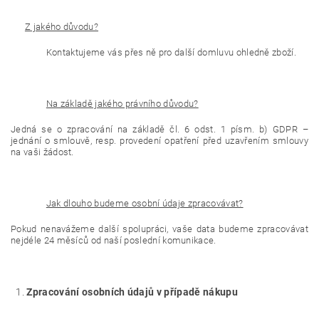
Z jakého důvodu?
Kontaktujeme vás přes ně pro další domluvu ohledně zboží.
Na základě jakého právního důvodu?
Jedná se o zpracování na základě čl. 6 odst. 1 písm. b) GDPR –
jednání o smlouvě, resp. provedení opatření před uzavřením smlouvy
na vaši žádost.
Jak dlouho budeme osobní údaje zpracovávat?
Pokud nenavážeme další spolupráci, vaše data budeme zpracovávat
nejdéle 24 měsíců od naší poslední komunikace.
Zpracování osobních údajů v případě nákupu