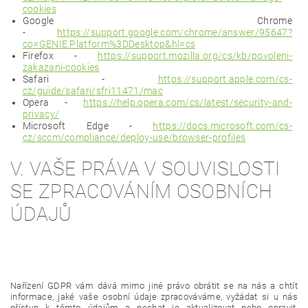
cookies
Google Chrome
-
https://support.google.com/chrome/answer/95647?
co=GENIE.Platform%3DDesktop&hl=cs
Firefox -
https://support.mozilla.org/cs/kb/povoleni-
zakazani-cookies
Safari -
https://support.apple.com/cs-
cz/guide/safari/sfri11471/mac
Opera -
https://help.opera.com/cs/latest/security-and-
privacy/
Microsoft Edge -
https://docs.microsoft.com/cs-
cz/sccm/compliance/deploy-use/browser-profiles
V. VAŠE PRÁVA V SOUVISLOSTI
SE ZPRACOVÁNÍM OSOBNÍCH
ÚDAJŮ
Nařízení GDPR vám dává mimo jiné právo obrátit se na nás a chtít
informace, jaké vaše osobní údaje zpracováváme, vyžádat si u nás
přístup k těmto údajům a nechat je aktualizovat nebo opravit,