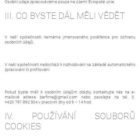
Osobní údaje zpracováváme pouze na území Evropské unie.
III. CO BYSTE DÁL MĚLI VĚDĚT
V naší společnosti nemáme jmenovaného pověřence pro ochranu
osobních údajů.
V naší společnosti nedochází k rozhodování na základě automatického
zpracování či profilování.
Pokud byste měli k osobním údajům otázky, kontaktujte nás na e-
mailové adrese barfirna@gmail.com nebo zavolejte na tel. č.
+420 797 892 504 v pracovní dny od 9 – 14 hod.
IV. POUŽÍVÁNÍ SOUBORŮ
COOKIES