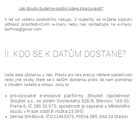
Jak dlouho budeme osobní údaje zpracovávat?
5 let od vašeho posledního nákupu. Z rozesílky se můžete kdykoliv
odhlásit prostřednictvím e-mailu nebo nás kontaktujte na e-mailu:
barfirna@gmail.com
II. KDO SE K DATŮM DOSTANE?
Vaše data zůstanou u nás. Přesto pro nás pracují některé společnosti
nebo jiné osoby, které se k datům dostanou proto, že nám pomáhají
s chodem našeho e-shopu. Jsou to:
provozovatel e-shopové platformy Shoptet (společnost
Shoptet a.s., se sídlem Dvořeckého 628/8, Břevnov, 169 00,
Praha 6, IČ 289 35 675, společnost je zapsaná u Městského
soudu v Praze, oddíl B vložka 25 395)
Denisa Smišková, IČO 22465375, Příčná 585, 664 24 Drásov