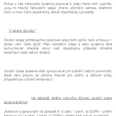
Pokud u nás nakoupíte, budeme pracovat s údaji, které nám vyplníte.
Jsou to hlavně fakturační údaje: jméno, příjmení, adresa, telefonní
číslo, e-mail, číslo objednávky, obsah objednávky, typ platby.
Z jakého důvodu?
Osobní údaje potřebujeme zpracovat, abychom splnili naši smlouvu –
dodali vám naše zboží. Přes kontaktní údaje s vámi budeme také
komunikovat ohledně stavu vaší objednávky, případně ohledně
reklamací nebo vašich dotazů.
Osobní údaje budeme dále zpracovávat pro splnění našich povinností,
které nám plynou ze zákona (hlavně pro účetní a daňové účely,
případně pro vyřízení reklamací).
Na základě jakého právního důvodu osobní údaje
zpracováváme?
Jedná se o zpracování na základě čl. 6 odst. 1 písm. b) GDPR – plnění
smlouvy a čl. 6 odst. 1 písm. c) GDPR – plnění naší právní povinnosti.