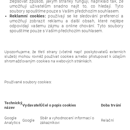
zlepšovat způsob, jakým stránky fungují, například tak, že
umožňují uživatelům snadno najít to, co hledají. Tyto
soubory spouštíme pouze s Vaším předchozím souhlasem.
Reklamní cookies:
používají se ke sledování preferencí a
umožňují zobrazit reklamu a další obsah, které nejlépe
odpovídají vašemu zájmu a online chování. Tyto soubory
spouštíme pouze s Vaším předchozím souhlasem.
Upozorňujeme, že třetí strany (včetně např. poskytovatelů externích
služeb) mohou rovněž používat cookies a/nebo přistupovat k údajům
shromažďovaným cookies na webových stránkách.
Používané soubory cookies:
Technický
Vydavatel
Účel o popis cookies
Doba trvání
název
Google
Sběr a vyhodnocení informací o
Google
Relační
Analytics
zákazníkovi