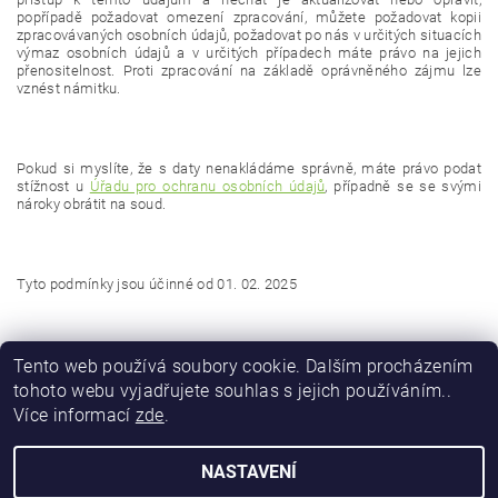
popřípadě požadovat omezení zpracování, můžete požadovat kopii
zpracovávaných osobních údajů, požadovat po nás v určitých situacích
výmaz osobních údajů a v určitých případech máte právo na jejich
přenositelnost. Proti zpracování na základě oprávněného zájmu lze
vznést námitku.
Pokud si myslíte, že s daty nenakládáme správně, máte právo podat
stížnost u
Úřadu pro ochranu osobních údajů
, případně se se svými
nároky obrátit na soud.
Tyto podmínky jsou účinné od 01. 02. 2025
Tento web používá soubory cookie. Dalším procházením
tohoto webu vyjadřujete souhlas s jejich používáním..
Více informací
zde
.
NASTAVENÍ