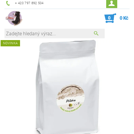
+ 420 797 892 504
0
0 Kč
NOVINKA