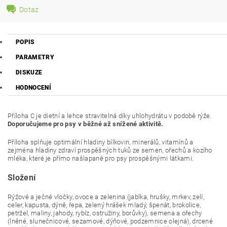
Dotaz
POPIS
PARAMETRY
DISKUZE
HODNOCENÍ
Příloha C je dietní a lehce stravitelná díky uhlohydrátu v podobě rýže.
Doporučujeme pro psy v běžné až snížené aktivitě.
Příloha splňuje optimální hladiny bílkovin, minerálů, vitamínů a
zejména hladiny zdraví prospěšných tuků ze semen, ořechů a kozího
mléka, které je přímo našlapané pro psy prospěšnými látkami.
Složení
Rýžové a ječné vločky, ovoce a zelenina (jablka, hrušky, mrkev, zelí,
celer, kapusta, dýně, řepa, zelený hrášek mladý, špenát, brokolice,
petržel, maliny, jahody, rybíz, ostružiny, borůvky), semena a ořechy
(lněné, slunečnicové, sezamové, dýňové, podzemnice olejná), drcené