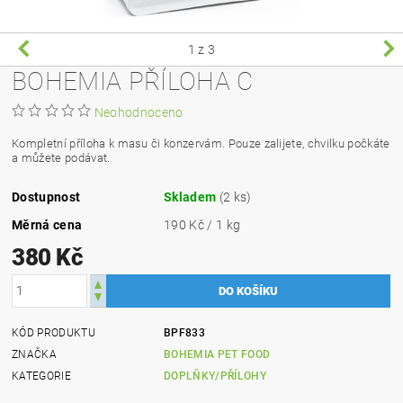
1
z 3
BOHEMIA PŘÍLOHA C
Neohodnoceno
Kompletní příloha k masu či konzervám. Pouze zalijete, chvilku počkáte
a můžete podávat.
Dostupnost
Skladem
(2 ks)
Měrná cena
190 Kč / 1 kg
380 Kč
KÓD PRODUKTU
BPF833
ZNAČKA
BOHEMIA PET FOOD
KATEGORIE
DOPLŇKY/PŘÍLOHY