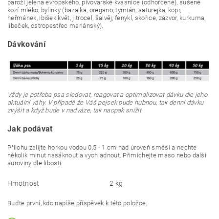
paroží jelena evropského, pivovarské kvasnice (odhořčené), sušené
kozí mléko, bylinky (bazalka, oregano, tymián, saturejka, kopr,
heřmánek, ibišek květ, jitrocel, šalvěj, fenykl, skořice, zázvor, kurkuma,
libeček, ostropestřec mariánský).
Dávkování
Vždy je potřeba psa sledovat, reagovat a optimalizovat dávku dle jeho
aktuální váhy. V případě že Váš pejsek bude hubnou, tak denní dávku
zvýšit a když bude v nadváze, tak naopak snížit.
Jak podávat
Přílohu zalijte horkou vodou 0,5 - 1 cm nad úroveň směsi a nechte
několik minut nasáknout a vychladnout. Přimíchejte maso nebo další
suroviny dle libosti.
Hmotnost
2 kg
Buďte první, kdo napíše příspěvek k této položce.