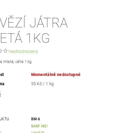
VĚZÍ JÁTRA
ETÁ 1KG
Neohodnoceno
ra mletá, váha 1 kg
st
Momentálně nedostupné
ena
55 Kč / 1 kg
č
UKTU
BM-6
BARF ME!