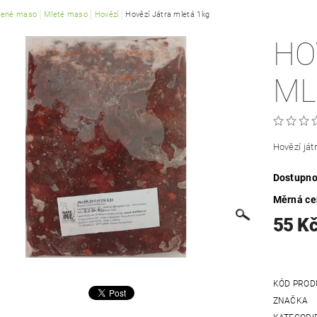
žené maso
Mleté maso
Hovězí
Hovězí Játra mletá 1kg
HO
ML
Hovězí ját
Dostupno
Měrná c
55 K
KÓD PROD
ZNAČKA