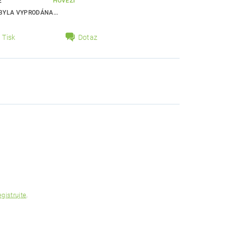
E
HOVĚZÍ
BYLA VYPRODÁNA...
Tisk
Dotaz
egistrujte
.