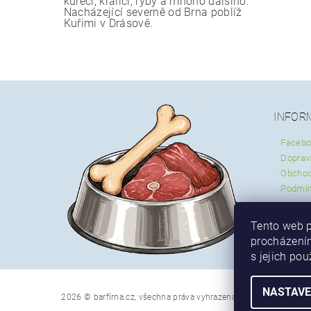
kuřecí, králičí, ryby a mnoho dalšího.
Nacházející severně od Brna poblíž
Kuřimi v Drásově.
INFOR
Facebo
Doprav
Obchod
Podmín
Tento web p
procházením
s jejich po
NASTAVE
2026 © barfírna.cz, všechna práva vyhrazena