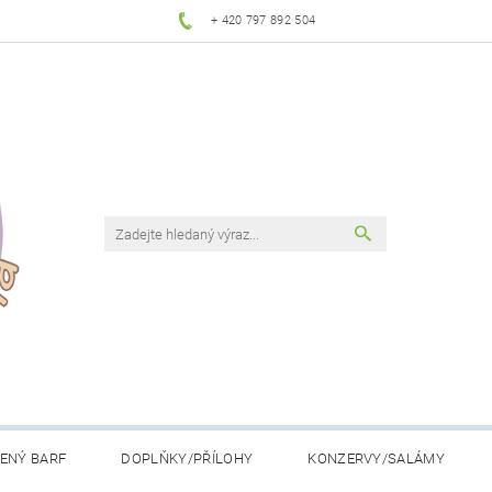
+ 420 797 892 504
ENÝ BARF
DOPLŇKY/PŘÍLOHY
KONZERVY/SALÁMY