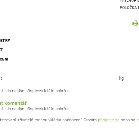
KATEGORI
POLOŽKA 
ETRY
ZE
CENÍ
t
1 kg
í, kdo napíše příspěvek k této položce.
at komentář
í, kdo napíše příspěvek k této položce.
istrovaní uživatelé mohou vkládat hodnocení. Prosím
přihlaste se
nebo se
r