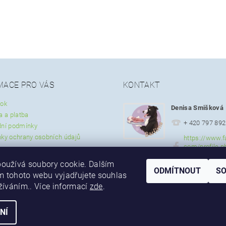
MACE PRO VÁS
KONTAKT
ok
Denisa Smišková
a a platba
+ 420 797 892
ní podmínky
ky ochrany osobních údajů
https://www.f
com/profile.p
57297337844
oužívá soubory cookie. Dalším
ODMÍTNOUT
S
 tohoto webu vyjadřujete souhlas
užíváním.. Více informací
zde
.
NÍ