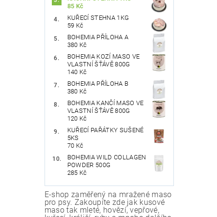
85 Kč
KUŘECÍ STEHNA 1KG
59 Kč
BOHEMIA PŘÍLOHA A
380 Kč
BOHEMIA KOZÍ MASO VE
VLASTNÍ ŠŤÁVĚ 800G
140 Kč
BOHEMIA PŘÍLOHA B
380 Kč
BOHEMIA KANČÍ MASO VE
VLASTNÍ ŠŤÁVĚ 800G
120 Kč
KUŘECÍ PAŘÁTKY SUŠENÉ
5KS
70 Kč
BOHEMIA WILD COLLAGEN
POWDER 500G
285 Kč
E-shop zaměřený na mražené maso
pro psy. Zakoupíte zde jak kusové
maso tak mleté, hovězí, vepřové,