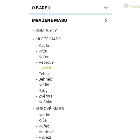
VÝCVIK PSŮ
DOPRAVA A PLATBA
mra
O BARFU
MRAŽENÉ MASO
KOMPLETY
MLETÉ MASO
Kachní
Krůtí
Kuřecí
Vepřové
Hovězí
Telecí
Jehněčí
Králičí
Ryby
Zvěřina
Koňské
KUSOVÉ MASO
Kachní
Krůtí
Kuřecí
Vepřové
Hovězí