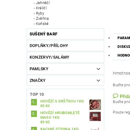
Jehněčí
Králičí
Ryby
Zvěřina
Koňské
SUŠENÝ BARF
PARAM
DOPLŇKY/PŘÍLOHY
DISKU
HODNO
KONZERVY/SALÁMY
PAMLSKY
Hmotnos
ZNAČKY
Buďte prvn
TOP 10
Přid
HOVĚZÍ S DRŠŤKOU 1KG
Buďte prvn
85 Kč
Pouze reg
HOVĚZÍ HRUBOMLETÉ
MASO 1KG
89 Kč
KACHNÍ STEHNA 1KG