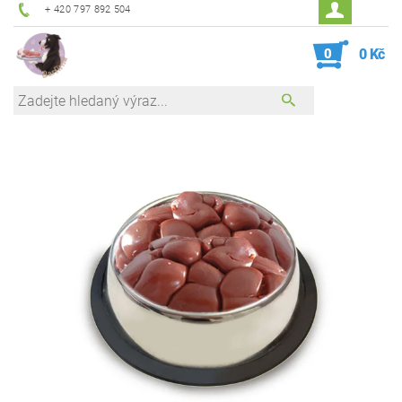
+ 420 797 892 504
0
0 Kč