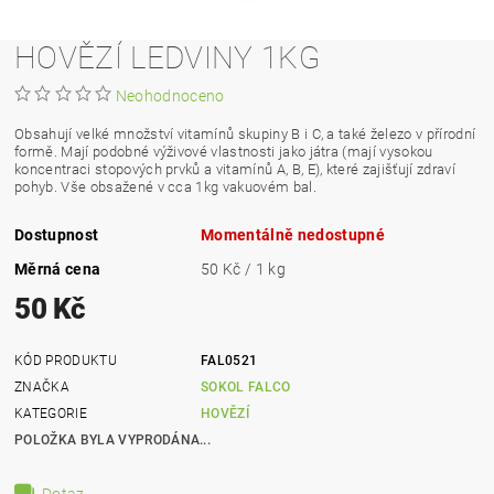
HOVĚZÍ LEDVINY 1KG
Neohodnoceno
Obsahují velké množství vitamínů skupiny B i C, a také železo v přírodní
formě. Mají podobné výživové vlastnosti jako játra (mají vysokou
koncentraci stopových prvků a vitamínů A, B, E), které zajišťují zdraví
pohyb. Vše obsažené v cca 1kg vakuovém bal.
Dostupnost
Momentálně nedostupné
Měrná cena
50 Kč / 1 kg
50 Kč
KÓD PRODUKTU
FAL0521
ZNAČKA
SOKOL FALCO
KATEGORIE
HOVĚZÍ
POLOŽKA BYLA VYPRODÁNA...
Dotaz