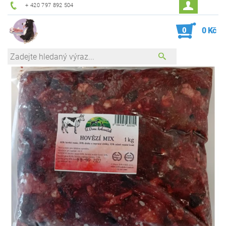
+ 420 797 892 504
0
0 Kč