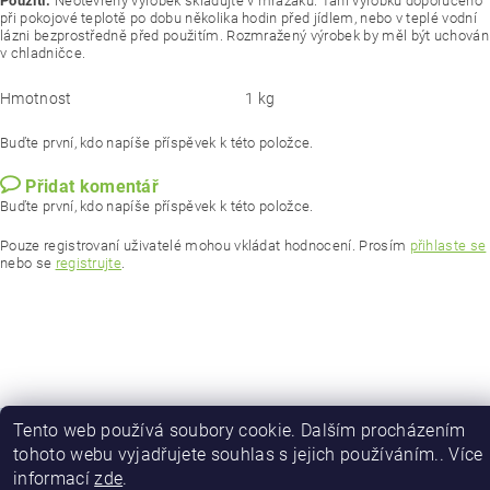
Použití:
Neotevřený výrobek skladujte v mrazáku. Tání výrobku doporučeno
při pokojové teplotě po dobu několika hodin před jídlem, nebo v teplé vodní
lázni bezprostředně před použitím. Rozmražený výrobek by měl být uchován
v chladničce.
Hmotnost
1 kg
Buďte první, kdo napíše příspěvek k této položce.
Přidat komentář
Buďte první, kdo napíše příspěvek k této položce.
Pouze registrovaní uživatelé mohou vkládat hodnocení. Prosím
přihlaste se
nebo se
registrujte
.
Tento web používá soubory cookie. Dalším procházením
tohoto webu vyjadřujete souhlas s jejich používáním.. Více
informací
zde
.