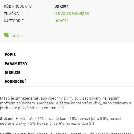
KÓD PRODUKTU
UDK394
ZNAČKA
U DVOU KRKOVIČEK
KATEGORIE
HOVĚZÍ
Dotaz
POPIS
PARAMETRY
DISKUZE
HODNOCENÍ
Maso je zmražené tak, aby všechny živiny byly zachovány nejlepším
možným způsobem. Neobsahuje žádné konzervační látky, nebo obiloviny a
je vhodné pro všechna plemena psů.
Složení:
Hovězí ořez 60%, masité kosti 15%, hovězí játra 8,5%, hovězí
neprané dršťky 7,5%, hovězí plíce 6%, hovězí srdce 3%