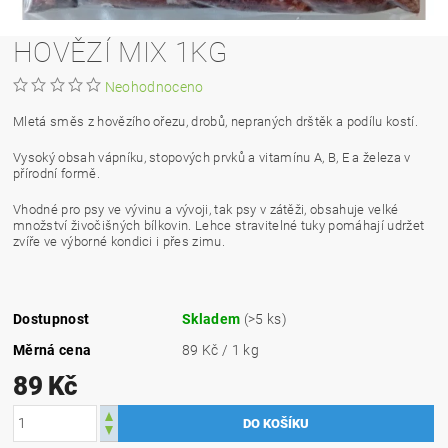
HOVĚZÍ MIX 1KG
Neohodnoceno
Mletá směs z hovězího ořezu, drobů, nepraných drštěk a podílu kostí.
Vysoký obsah vápníku, stopových prvků a vitamínu A, B, E a železa v
přírodní formě.
Vhodné pro psy ve vývinu a vývoji, tak psy v zátěži, obsahuje velké
množství živočišných bílkovin.
Lehce stravitelné tuky pomáhají udržet
zvíře ve výborné kondici i přes zimu.
Dostupnost
Skladem
(>5 ks)
Měrná cena
89 Kč / 1 kg
89 Kč