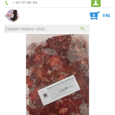
+ 420 797 892 504
0
0 Kč