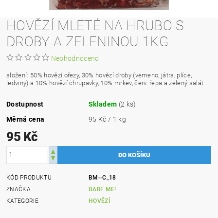
HOVĚZÍ MLETÉ NA HRUBO S
DROBY A ZELENINOU 1KG
Neohodnoceno
složení: 50% hovězí ořezy, 30% hovězí droby (vemeno, játra, plíce,
ledviny) a 10% hovězí chrupavky, 10% mrkev, červ. řepa a zelený salát
Dostupnost
Skladem
(2 ks)
Měrná cena
95 Kč / 1 kg
95 Kč
KÓD PRODUKTU
BM--C_18
ZNAČKA
BARF ME!
KATEGORIE
HOVĚZÍ