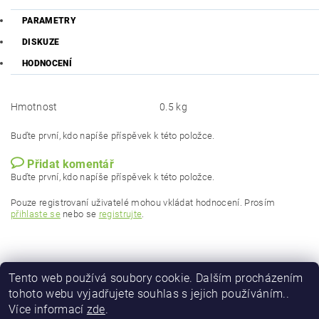
PARAMETRY
DISKUZE
HODNOCENÍ
Hmotnost
0.5 kg
Buďte první, kdo napíše příspěvek k této položce.
Přidat komentář
Buďte první, kdo napíše příspěvek k této položce.
Pouze registrovaní uživatelé mohou vkládat hodnocení. Prosím
přihlaste se
nebo se
registrujte
.
Tento web používá soubory cookie. Dalším procházením
tohoto webu vyjadřujete souhlas s jejich používáním..
Více informací
zde
.