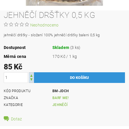
JEHNĚČÍ DRŠŤKY 0,5 KG
Neohodnoceno
jehněčí dršťky - složení 100% jehněčí dršťky baleni 0,5 kg
Dostupnost
Skladem
(3 ks)
Měrná cena
170 Kč / 1 kg
85 Kč
KÓD PRODUKTU
BM-JDCH
ZNAČKA
BARF ME!
KATEGORIE
JEHNĚČÍ
Dotaz