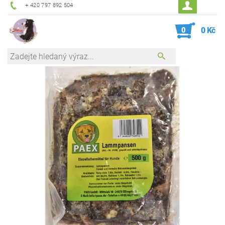
+ 420 797 892 504
0
0 Kč