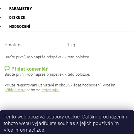
PARAMETRY
DISKUZE
HODNOCENÍ
Hmotnost
1 kg
Buďte první, kdo napíše příspěvek k této položce.
Přidat komentář
Buďte první, kdo napíše příspěvek k této položce.
Pouze registrovaní uživatelé mohou vkládat hodnocení. Prosím
přihlaste se
nebo se
registrujte
.
Tento web používá soubory cookie. Dalším procházením
tohoto webu vyjadřujete souhlas s jejich používáním..
Více informací
zde
.