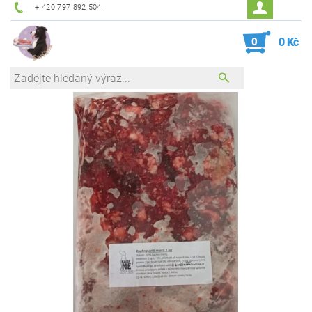
+ 420 797 892 504
0
0 Kč