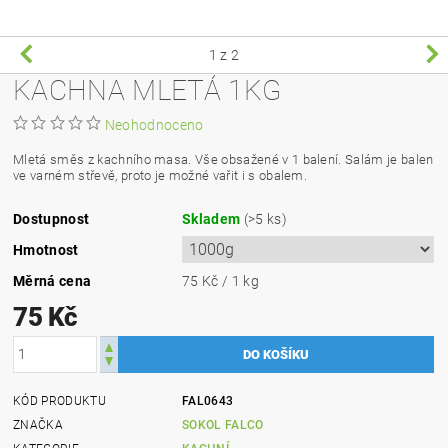
1
z 2
KACHNA MLETÁ 1KG
Neohodnoceno
Mletá směs z kachního masa. Vše obsažené v 1 balení. Salám je balen
ve varném střevě, proto je možné vařit i s obalem.
Dostupnost
Skladem
(>5 ks)
Hmotnost
Měrná cena
75 Kč / 1 kg
75 Kč
KÓD PRODUKTU
FAL0643
ZNAČKA
SOKOL FALCO