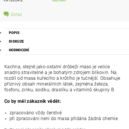
KATEGORIE
KACHNÍ
Dotaz
POPIS
DISKUZE
HODNOCENÍ
Kachna, stejně jako ostatní drůbeží maso je velice
snadno stravitelné a je bohatým zdrojem bílkovin. Na
rozdíl od masa kuřecího a krůtího je tučnější. Obsahuje
příznivý obsah minerálních látek, zejména železa,
fosforu, zinku, sodíku, draslíku a vitamínů skupiny B.
Co by měl zákazník vědět:
zpracováno vždy čerstvé
při zpracování není do masa přidána žádná chemie