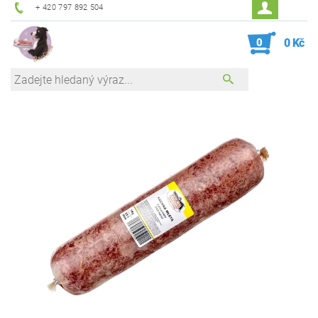
+ 420 797 892 504
0
0 Kč