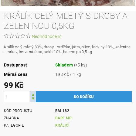
KRÁLÍK CELÝ MLETÝ S DROBY A
ZELENINOU 0,5KG
Neohodnoceno
Králík celý mletý 80%, droby - srdíčka, játra, plíce, ledviny 10%,, zelenina
- mrkev, červená řepa, salát 10%.,baleno po 0,5 kg
Dostupnost
Skladem
(>5 ks)
Měrná cena
198 Kč / 1 kg
99 Kč
KÓD PRODUKTU
BM-182
ZNAČKA
BARF ME!
KATEGORIE
KRÁLIČÍ