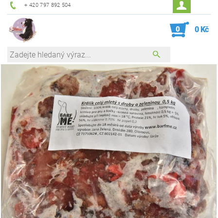
+ 420 797 892 504
0
0 Kč