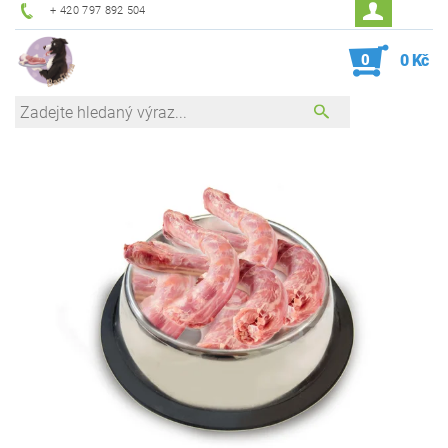
+ 420 797 892 504
0
0 Kč