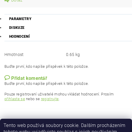
PARAMETRY
DISKUZE
HODNOCENÍ
Hmotnost
0.65 kg
Buďte první, kdo napíše příspěvek k této položce.
Přidat komentář
Buďte první, kdo napíše příspěvek k této položce.
Pouze registrovaní uživatelé mohou vkládat hodnocení. Prosím
přihlaste se
nebo se
registrujte
.
Tento web používá soubory cookie. Dalším procházením
tohoto webu vyjadřujete souhlas s jejich používáním..