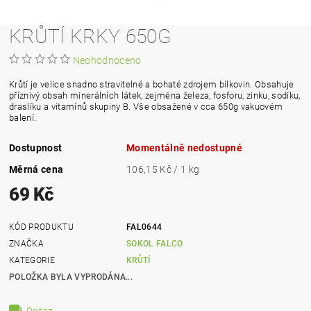
KRŮTÍ KRKY 650G
Neohodnoceno
Krůtí je velice snadno stravitelné a bohaté zdrojem bílkovin. Obsahuje
příznivý obsah minerálních látek, zejména železa, fosforu, zinku, sodíku,
draslíku a vitamínů skupiny B. Vše obsažené v cca 650g vakuovém
balení.
Dostupnost
Momentálně nedostupné
Měrná cena
106,15 Kč / 1 kg
69 Kč
KÓD PRODUKTU
FAL0644
ZNAČKA
SOKOL FALCO
KATEGORIE
KRŮTÍ
POLOŽKA BYLA VYPRODÁNA...
Dotaz