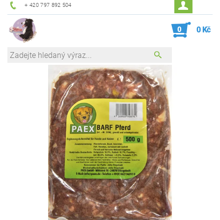
+ 420 797 892 504
0
0 Kč