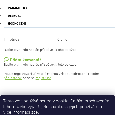
PARAMETRY
DISKUZE
HODNOCENÍ
Hmotnost
0.5 kg
Buďte první, kdo napíše příspěvek k této položce.
Přidat komentář
Buďte první, kdo napíše příspěvek k této položce.
Pouze registrovaní uživatelé mohou vkládat hodnocení. Prosím
přihlaste se
nebo se
registrujte
.
Tento web používá soubory cookie. Dalším procházením
tohoto webu vyjadřujete souhlas s jejich používáním..
Více informací
zde
.