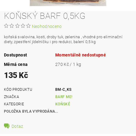
KOŇSKÝ BARF 0,5KG
Neohodnoceno
koňská svalovina, kosti, droby tuk, zelenina , vhodné pro eliminační
diety, zpestření jídelníčku i pro redukci, balení 0,5 kg
Dostupnost
Momentálně nedostupné
Měrná cena
270 Kč / 1 kg
135 Kč
KÓD PRODUKTU
BM-C_KS
ZNAČKA
BARF ME!
KATEGORIE
KOŇSKÉ
POLOŽKA BYLA VYPRODÁNA...
Dotaz