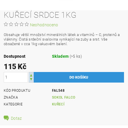
KUŘECÍ SRDCE 1KG
Neohodnoceno
Obsahuje větší množství minerálních látek a vitamínů – C, proteinů a
vlákniny. Čistá srdeční svalovina vynikající na zuby a srst. Vše
obsažené v cca 1kg vakuovém balení.
Dostupnost
Skladem
(>5 ks)
115 Kč
KÓD PRODUKTU
FAL548
ZNAČKA
SOKOL FALCO
KATEGORIE
KUŘECÍ
Dotaz