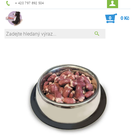
+ 420 797 892 504
0
0 Kč