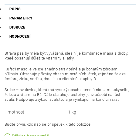
POPIS
PARAMETRY
DISKUZE
HODNOCENÍ
Strava psa by měla být vyvážená, ideální je kombinace masa s droby,
které obsahují důležité vitamíny a látky.
Kuřecí maso je velice snadno stravitelné a je bohatým zdrojem
bílkovin. Obsahuje příznivý obsah minerálních látek, zejména železa,
fosforu, zinku, sodíku, draslíku a vitamínů skupiny B.
Srdce – svalovina, která má vysoký obsah esenciálních aminokyselin,
železa a vitamínu B2. Dále obsahuje proteiny, jenž působí na růst
svalů. Podporuje žvýkací svalstvo a je vynikající na kondici i srst.
Hmotnost
1 kg
Buďte první, kdo napíše příspěvek k této položce.