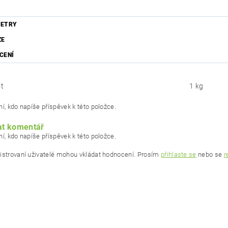
ETRY
ZE
CENÍ
t
1 kg
í, kdo napíše příspěvek k této položce.
at komentář
í, kdo napíše příspěvek k této položce.
istrovaní uživatelé mohou vkládat hodnocení. Prosím
přihlaste se
nebo se
r