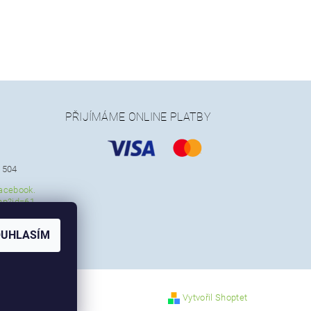
PŘIJÍMÁME ONLINE PLATBY
 504
acebook.
hp?id=61
2
OUHLASÍM
Vytvořil Shoptet