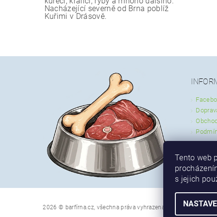
kuřecí, králičí, ryby a mnoho dalšího.
Nacházející severně od Brna poblíž
Kuřimi v Drásově.
INFOR
Facebo
Doprav
Obchod
Podmín
Tento web p
procházením
s jejich po
NASTAVE
2026 © barfírna.cz, všechna práva vyhrazena