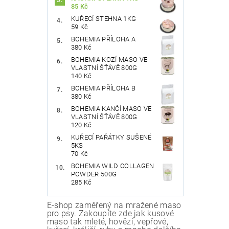
85 Kč
KUŘECÍ STEHNA 1KG
59 Kč
BOHEMIA PŘÍLOHA A
380 Kč
BOHEMIA KOZÍ MASO VE
VLASTNÍ ŠŤÁVĚ 800G
140 Kč
BOHEMIA PŘÍLOHA B
380 Kč
BOHEMIA KANČÍ MASO VE
VLASTNÍ ŠŤÁVĚ 800G
120 Kč
KUŘECÍ PAŘÁTKY SUŠENÉ
5KS
70 Kč
BOHEMIA WILD COLLAGEN
POWDER 500G
285 Kč
E-shop zaměřený na mražené maso
pro psy. Zakoupíte zde jak kusové
maso tak mleté, hovězí, vepřové,