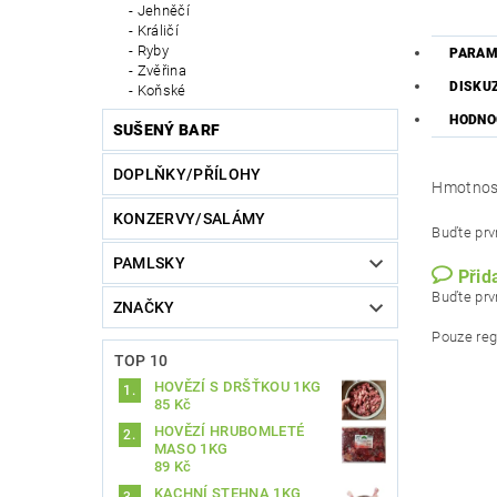
Jehněčí
Králičí
Ryby
PARAM
Zvěřina
DISKU
Koňské
HODNO
SUŠENÝ BARF
DOPLŇKY/PŘÍLOHY
Hmotnos
KONZERVY/SALÁMY
Buďte prvn
PAMLSKY
Přid
Buďte prvn
ZNAČKY
Pouze reg
TOP 10
HOVĚZÍ S DRŠŤKOU 1KG
85 Kč
HOVĚZÍ HRUBOMLETÉ
MASO 1KG
89 Kč
KACHNÍ STEHNA 1KG