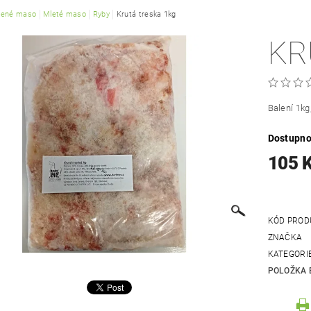
žené maso
Mleté maso
Ryby
Krutá treska 1kg
KR
Balení 1kg
Dostupno
105 
KÓD PROD
ZNAČKA
KATEGORI
POLOŽKA 