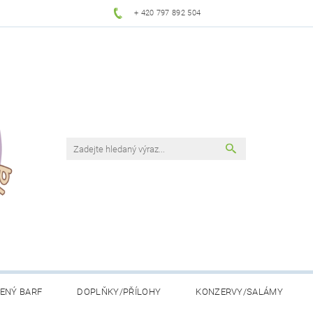
+ 420 797 892 504
ENÝ BARF
DOPLŇKY/PŘÍLOHY
KONZERVY/SALÁMY