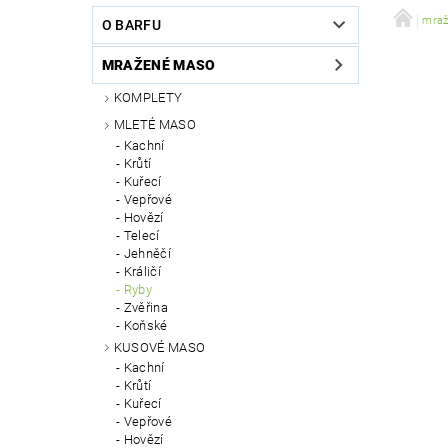
VÝCVIK PSŮ
DOPRAVA A PLATBA
mra
O BARFU
MRAŽENÉ MASO
KOMPLETY
MLETÉ MASO
Kachní
Krůtí
Kuřecí
Vepřové
Hovězí
Telecí
Jehněčí
Králičí
Ryby
Zvěřina
Koňské
KUSOVÉ MASO
Kachní
Krůtí
Kuřecí
Vepřové
Hovězí