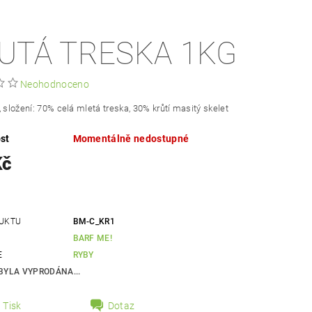
UTÁ TRESKA 1KG
Neohodnoceno
, složení: 70% celá mletá treska, 30% krůtí masitý skelet
st
Momentálně nedostupné
Kč
UKTU
BM-C_KR1
BARF ME!
E
RYBY
BYLA VYPRODÁNA...
Tisk
Dotaz