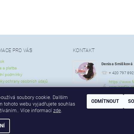
MACE PRO VÁS
KONTAKT
ok
Denisa Smišková
a a platba
+ 420 797 892
ní podmínky
ky ochrany osobních údajů
https://www.f
com/profile.p
57297337844
oužívá soubory cookie. Dalším
ODMÍTNOUT
S
 tohoto webu vyjadřujete souhlas
užíváním.. Více informací
zde
.
NÍ