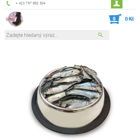
+ 420 797 892 504
0
0 Kč