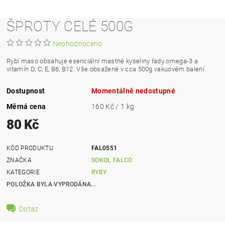
ŠPROTY CELÉ 500G
Neohodnoceno
Rybí maso obsahuje esenciální mastné kyseliny řady omega-3 a
vitamín D, C, E, B6, B12. Vše obsažené v cca 500g vakuovém balení.
Dostupnost
Momentálně nedostupné
Měrná cena
160 Kč / 1 kg
80 Kč
KÓD PRODUKTU
FAL0551
ZNAČKA
SOKOL FALCO
KATEGORIE
RYBY
POLOŽKA BYLA VYPRODÁNA...
Dotaz