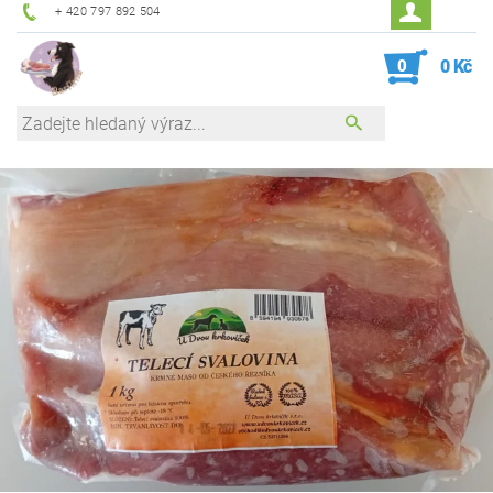
+ 420 797 892 504
0
0 Kč