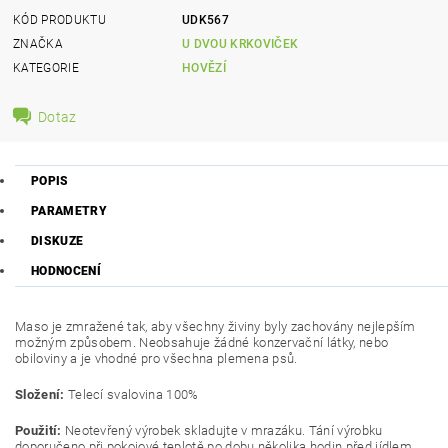
KÓD PRODUKTU
UDK567
ZNAČKA
U DVOU KRKOVIČEK
KATEGORIE
HOVĚZÍ
Dotaz
POPIS
PARAMETRY
DISKUZE
HODNOCENÍ
Maso je zmražené tak, aby všechny živiny byly zachovány nejlepším
možným způsobem. Neobsahuje žádné konzervační látky, nebo
obiloviny a je vhodné pro všechna plemena psů.
Složení:
Telecí svalovina 100%
Použití:
Neotevřený výrobek skladujte v mrazáku. Tání výrobku
doporučeno při pokojové teplotě po dobu několika hodin před jídlem,