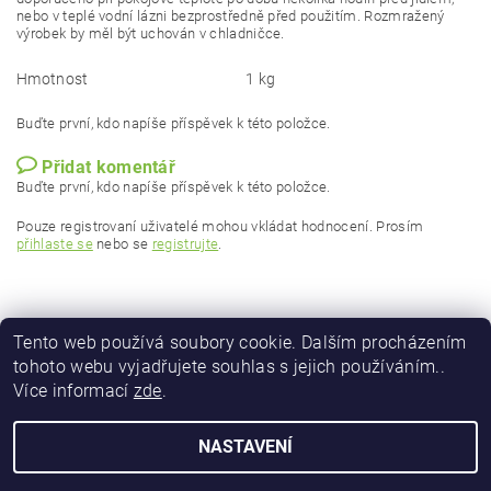
nebo v teplé vodní lázni bezprostředně před použitím. Rozmražený
výrobek by měl být uchován v chladničce.
Hmotnost
1 kg
Buďte první, kdo napíše příspěvek k této položce.
Přidat komentář
Buďte první, kdo napíše příspěvek k této položce.
Pouze registrovaní uživatelé mohou vkládat hodnocení. Prosím
přihlaste se
nebo se
registrujte
.
Tento web používá soubory cookie. Dalším procházením
tohoto webu vyjadřujete souhlas s jejich používáním..
Více informací
zde
.
NASTAVENÍ
2026 © barfírna.cz, všechna práva vyhrazena