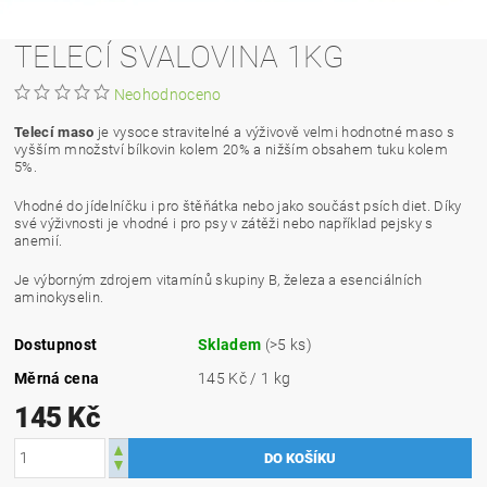
TELECÍ SVALOVINA 1KG
Neohodnoceno
Telecí maso
je vysoce stravitelné a výživově velmi hodnotné maso s
vyšším množství bílkovin kolem 20% a nižším obsahem tuku kolem
5%.
Vhodné do jídelníčku i pro štěňátka nebo jako součást psích diet. Díky
své výživnosti je vhodné i pro psy v zátěži nebo například pejsky s
anemií.
Je výborným zdrojem vitamínů skupiny B, železa a esenciálních
aminokyselin.
Dostupnost
Skladem
(>5 ks)
Měrná cena
145 Kč / 1 kg
145 Kč