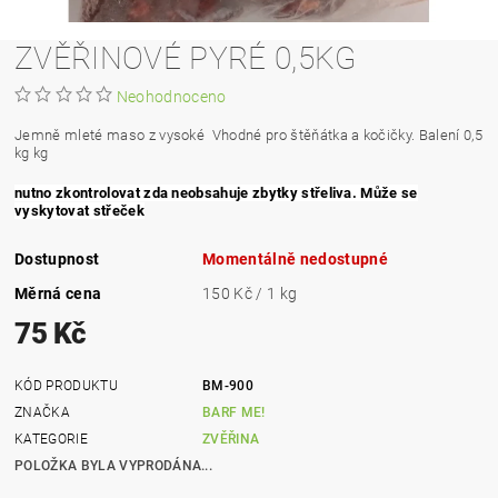
ZVĚŘINOVÉ PYRÉ 0,5KG
Neohodnoceno
Jemně mleté maso z vysoké Vhodné pro štěňátka a kočičky. Balení 0,5
kg kg
nutno zkontrolovat zda neobsahuje zbytky střeliva. Může se
vyskytovat střeček
Dostupnost
Momentálně nedostupné
Měrná cena
150 Kč / 1 kg
75 Kč
KÓD PRODUKTU
BM-900
ZNAČKA
BARF ME!
KATEGORIE
ZVĚŘINA
POLOŽKA BYLA VYPRODÁNA...