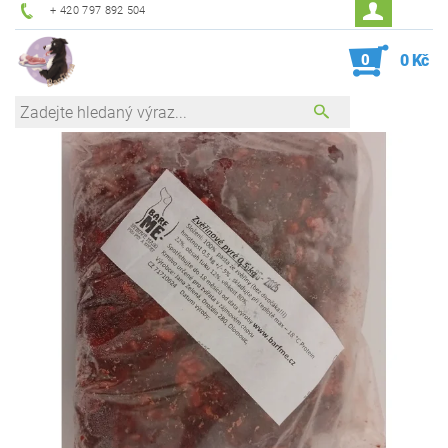
+ 420 797 892 504
0
0 Kč