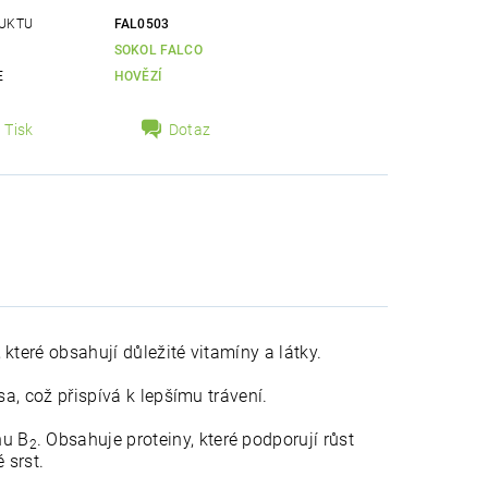
UKTU
FAL0503
SOKOL FALCO
E
HOVĚZÍ
Tisk
Dotaz
které obsahují důležité vitamíny a látky.
a, což přispívá k lepšímu trávení.
nu B
. Obsahuje proteiny, které podporují růst
2
 srst.