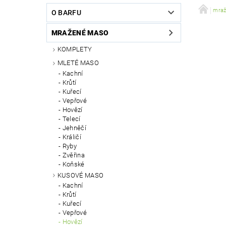
VÝCVIK PSŮ
DOPRAVA A PLATBA
mra
O BARFU
MRAŽENÉ MASO
KOMPLETY
MLETÉ MASO
Kachní
Krůtí
Kuřecí
Vepřové
Hovězí
Telecí
Jehněčí
Králičí
Ryby
Zvěřina
Koňské
KUSOVÉ MASO
Kachní
Krůtí
Kuřecí
Vepřové
Hovězí