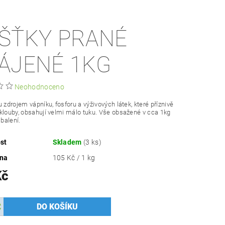
ŠŤKY PRANÉ
ÁJENÉ 1KG
Neohodnoceno
u zdrojem vápníku, fosforu a výživových látek, které příznivě
klouby, obsahují velmi málo tuku. Vše obsažené v cca 1kg
balení.
st
Skladem
(3 ks)
ena
105 Kč / 1 kg
Kč