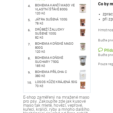
Co by m
BOHEMIA KANČÍ MASO VE
VLASTNÍ ŠŤÁVĚ 800G
120 Kč
zprac
při z
JÁTRA SUŠENÁ 100G
78 Kč
DRŮBEŽÍ ŽALUDKY
Hmotnos
SUŠENÉ 100G
82 Kč
Buďte prvn
BOHEMIA KOŇSKÉ MASO
800G
Přid
120 Kč
Buďte prvn
BOHEMIA KOŇSKÉ
SUCHARY 750G
Pouze reg
185 Kč
BOHEMIA PŘÍLOHA C
380 Kč
LOSOS KŮŽE KRÁJENÁ 50G
70 Kč
E-shop zaměřený na mražené maso
pro psy. Zakoupíte zde jak kusové
maso tak mleté, hovězí, vepřové,
kuřecí, králičí, ryby a mnoho dalšího.