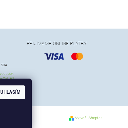
PŘIJÍMÁME ONLINE PLATBY
 504
acebook.
hp?id=61
2
OUHLASÍM
Vytvořil Shoptet