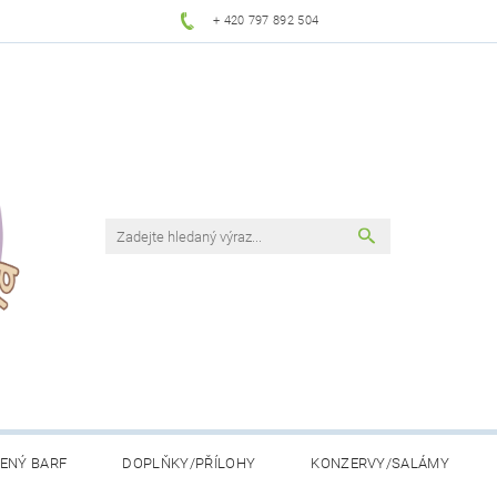
+ 420 797 892 504
ENÝ BARF
DOPLŇKY/PŘÍLOHY
KONZERVY/SALÁMY