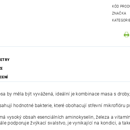
KÓD PROD
ZNAČKA
KATEGORI
ETRY
ZE
CENÍ
psa by měla být vyvážená, ideální je kombinace masa s droby, 
ahují hodnotné bakterie, které obohacují střevní mikroflóru ps
má vysoký obsah esenciálních aminokyselin, železa a vitamí
ále podporuje žvýkací svalstvo, je vynikající na kondici, a také