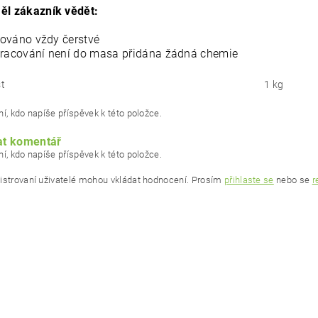
ěl zákazník vědět:
ováno vždy čerstvé
pracování není do masa přidána žádná chemie
t
1 kg
í, kdo napíše příspěvek k této položce.
at komentář
í, kdo napíše příspěvek k této položce.
istrovaní uživatelé mohou vkládat hodnocení. Prosím
přihlaste se
nebo se
r