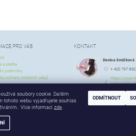
MACE PRO VÁS
KONTAKT
ok
Denisa Smišková
a a platba
+ 420 797 892
ní podmínky
ky ochrany osobních údajů
https://www.f
com/profile.p
57297337844
oužívá soubory cookie. Dalším
ODMÍTNOUT
S
 tohoto webu vyjadřujete souhlas
užíváním.. Více informací
zde
.
NÍ