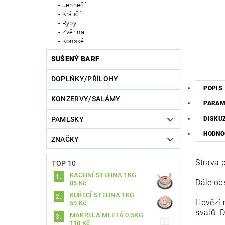
Jehněčí
Králičí
Ryby
Zvěřina
Koňské
SUŠENÝ BARF
DOPLŇKY/PŘÍLOHY
POPIS
KONZERVY/SALÁMY
PARAM
DISKU
PAMLSKY
HODNO
ZNAČKY
Strava 
TOP 10
KACHNÍ STEHNA 1KG
Dále obs
85 Kč
KUŘECÍ STEHNA 1KG
Hovězí 
59 Kč
svalů. D
MAKRELA MLETÁ 0,5KG
110 Kč