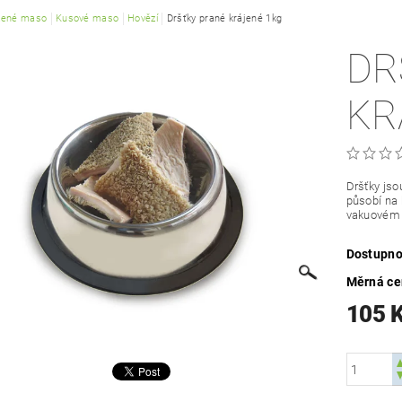
žené maso
Kusové maso
Hovězí
Dršťky prané krájené 1kg
DR
KR
Dršťky jso
působí na 
vakuovém 
Dostupno
Měrná c
105 