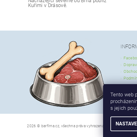
Nacházející severně od Brna poblíž
Kuřimi v Drásově.
INFOR
Facebo
Doprav
Obchod
Podmín
Tento web p
procházením
s jejich po
NASTAVE
2026 © barfírna.cz, všechna práva vyhrazena